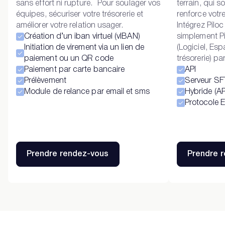
sans effort ni rupture. Pour soulager vos
terrain, qui 
équipes, sécuriser votre trésorerie et
renforce votre
améliorer votre relation usager.
Intégrez Piloc
Création d’un iban virtuel (vIBAN)
simplement Pi
Initiation de virement via un lien de
(Logiciel, Esp
paiement ou un QR code
trésorerie) par
Paiement par carte bancaire
API
Prélèvement
Serveur SF
Module de relance par email et sms
Hybride (AP
Protocole 
Prendre rendez-vous
Prendre 