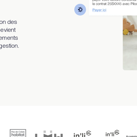
ion des
devient
sements
gestion.