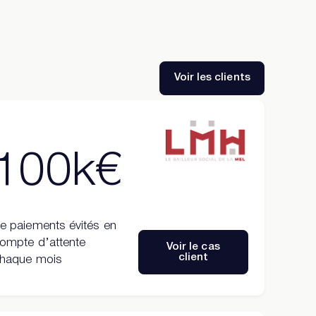
Voir les clients
100k€
e paiements évités en
ompte d’attente
Voir le cas
client
haque mois