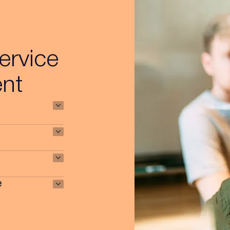
ervice
ent
e