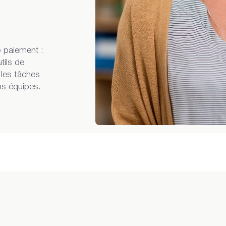
 paiement :
tils de
t les tâches
os équipes.