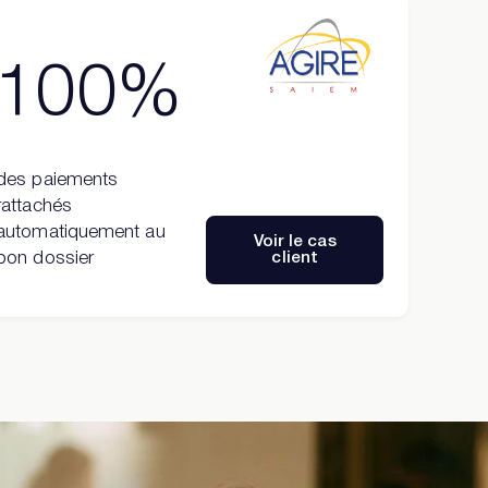
100%
des paiements
rattachés
automatiquement au
Voir le cas
client
bon dossier