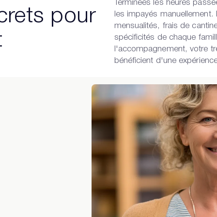
Terminées les heures passées
crets pour
les impayés manuellement. P
mensualités, frais de cantine
t
spécificités de chaque fami
l'accompagnement, votre trés
bénéficient d'une expérienc