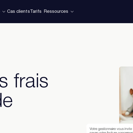
e
Cas clients
Tarifs
Ressources
 frais
de