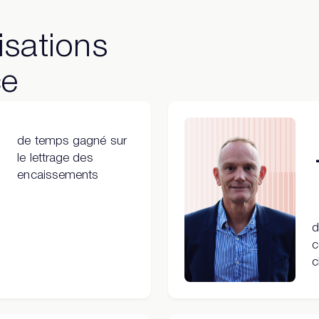
isations
ce
de temps gagné sur
le lettrage des
encaissements
d
c
c