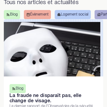
Tous nos articles et actualités
Blog
Évènement
Logement social
Par
Blog
La fraude ne disparaît pas, elle
change de visage.
Le dernier rapport de l’Observatoire de la sécurité