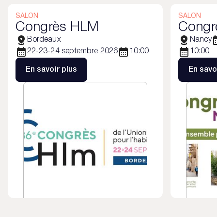
SALON
SALON
Congrès HLM
Congr
Bordeaux
Nancy
22-23-24 septembre 2026
10:00
10:00
En savoir plus
En savo