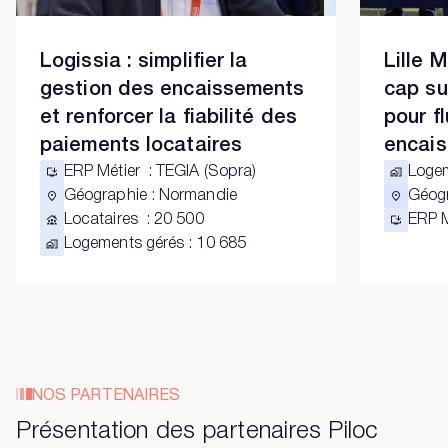
Logissia : simplifier la
Lille 
gestion des encaissements
cap su
et renforcer la fiabilité des
pour fl
paiements locataires
encais
ERP Métier
:
TEGIA (Sopra)
Loge
Géographie
:
Normandie
Géog
Locataires
:
20 500
ERP 
Logements gérés
:
10 685
NOS PARTENAIRES
Présentation des partenaires Piloc