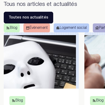
Tous nos articles et actualités
Toutes nos actualités
Blog
Évènement
Logement social
Par
Blog
Blog