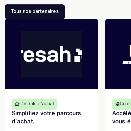
Tous nos partenaires
Centrale d'achat
Centr
Simplifiez votre parcours
Accélé
d’achat.
vous é