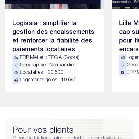
Logissia : simplifier la
Lille 
gestion des encaissements
cap su
et renforcer la fiabilité des
pour fl
paiements locataires
encais
ERP Métier
:
TEGIA (Sopra)
Loge
Géographie
:
Normandie
Géog
Locataires
:
20 500
ERP 
Logements gérés
:
10 685
Pour vos clients
Moins de frictions, plus de clarté : payer devient un