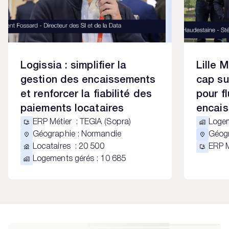
Logissia : simplifier la
Lille 
gestion des encaissements
cap su
et renforcer la fiabilité des
pour fl
paiements locataires
encais
ERP Métier
:
TEGIA (Sopra)
Loge
Géographie
:
Normandie
Géog
Locataires
:
20 500
ERP 
Logements gérés
:
10 685