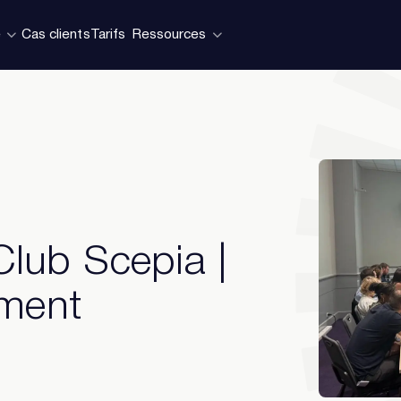
e
Cas clients
Tarifs
Ressources
Club Scepia |
ement