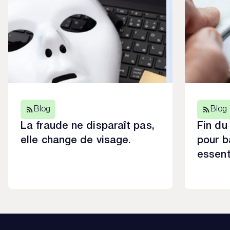
Blog
Blog
La fraude ne disparaît pas,
Fin du
elle change de visage.
pour b
essent