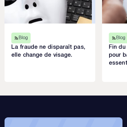
Blog
Blog
La fraude ne disparaît pas,
Fin du
elle change de visage.
pour b
essent