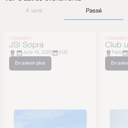
À venir
Passé
ÉVÈNEMENT
ÉVÈNEMEN
JSI Sopra
Club u
June 16, 2026
9:00
Paris
En savoir plus
En savo